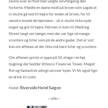
skulle over en flod men valgte selvfølgelig den
forkerte. Mødte en dame midt på broen som sagde at
vi skulle gå ned til højre for enden af broen, for til
venstre boede de hjemløse – så vi skulle ikke nyde
noget og gik til højre. Nå men vi kom til Walking
Street langt om længe, men der var lige så mange
scootere og biler som på de andre gader. Det er vist
kun om aftenen at der ikke må køre biler og scootere.
Om aftenen spiste vi oppe på 50. etage i en høj
bygning der hedder Bitexco Financial Tower. Meget
flot og fantastisk udsigt ud over byen. Vi fik også lige
en drink til sidst.
Hotel:
Riverside Hotel Saigon
—o0o—